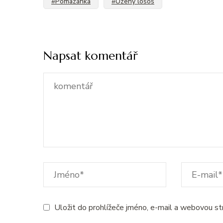
#Pomazánka
#Uzený losos
Napsat komentář
Uložit do prohlížeče jméno, e-mail a webovou s