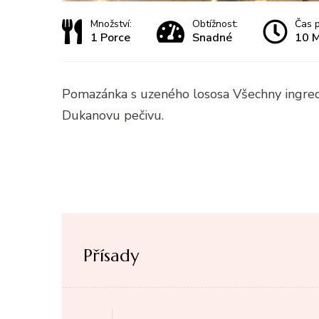
Množství:
Obtížnost:
Čas p
1 Porce
Snadné
10 M
Pomazánka s uzeného lososa Všechny ingre
Dukanovu pečivu.
Přísady