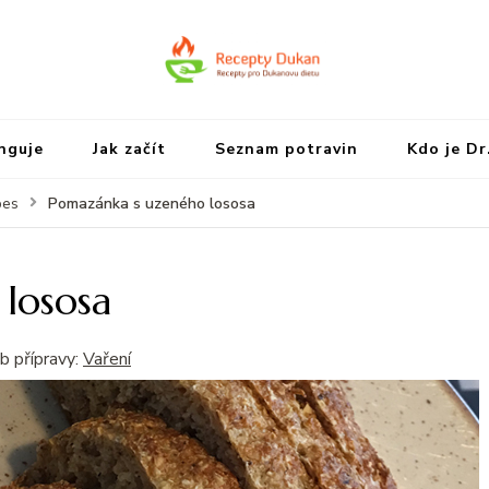
Recepty Dukan
Recepty Dukan – Recepty pro 
unguje
Jak začít
Seznam potravin
Kdo je Dr
Pomazánka s uzeného lososa
pes
lososa
b přípravy:
Vaření