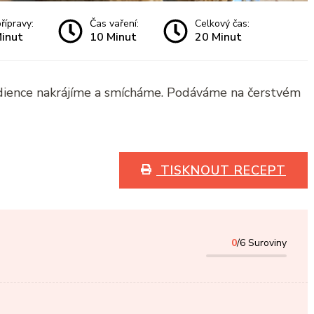
řípravy:
Čas vaření:
Celkový čas:
inut
10 Minut
20 Minut
dience nakrájíme a smícháme. Podáváme na čerstvém
TISKNOUT RECEPT
0
/6 Suroviny